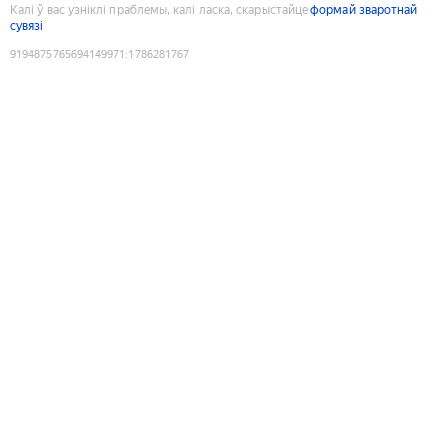
Калі ў вас узніклі праблемы, калі ласка, скарыстайце
формай зваротнай
сувязі
9194875765694149971
:
1786281767