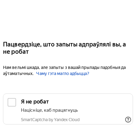
Пацвердзіце, што запыты адпраўлялі вы, а
не робат
Нам вельмі шкада, але запыты з вашай прылады падобныя да
аўтаматычных.
Чаму гэта магло адбыцца?
Я не робат
Націсніце, каб працягнуць
SmartCaptcha by Yandex Cloud