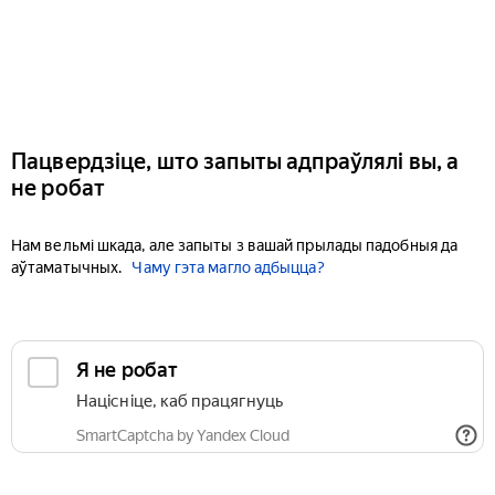
Пацвердзіце, што запыты адпраўлялі вы, а
не робат
Нам вельмі шкада, але запыты з вашай прылады падобныя да
аўтаматычных.
Чаму гэта магло адбыцца?
Я не робат
Націсніце, каб працягнуць
SmartCaptcha by Yandex Cloud