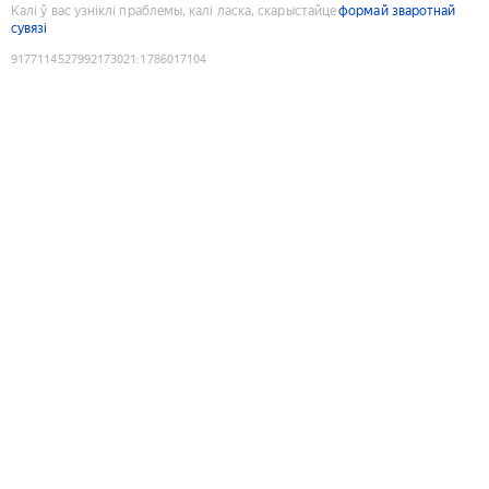
Калі ў вас узніклі праблемы, калі ласка, скарыстайце
формай зваротнай
сувязі
9177114527992173021
:
1786017104