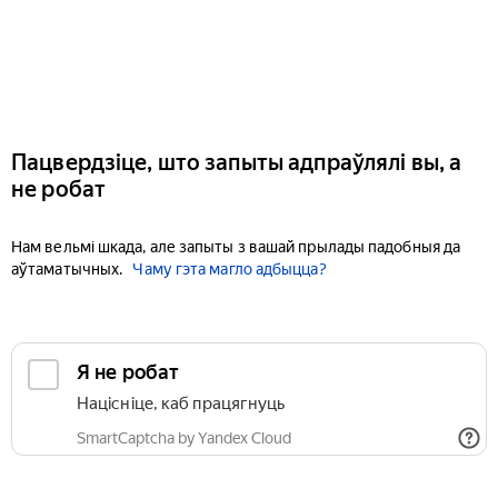
Пацвердзіце, што запыты адпраўлялі вы, а
не робат
Нам вельмі шкада, але запыты з вашай прылады падобныя да
аўтаматычных.
Чаму гэта магло адбыцца?
Я не робат
Націсніце, каб працягнуць
SmartCaptcha by Yandex Cloud