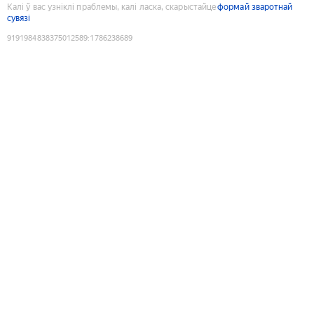
Калі ў вас узніклі праблемы, калі ласка, скарыстайце
формай зваротнай
сувязі
9191984838375012589
:
1786238689