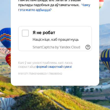
Нам вельмі шкада, але запыты з вашай
прылады падобныя да аўтаматычных.
Чаму
гэта магло адбыцца?
Я не робат
Націсніце, каб працягнуць
SmartCaptcha by Yandex Cloud
Калі ў вас узніклі праблемы, калі ласка,
скарыстайце
формай зваротнай сувязі
9181371758431648823
:
1786080542