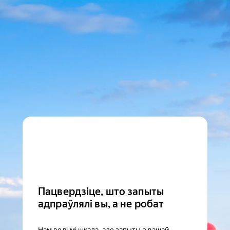
Пацвердзіце, што запыты
адпраўлялі вы, а не робат