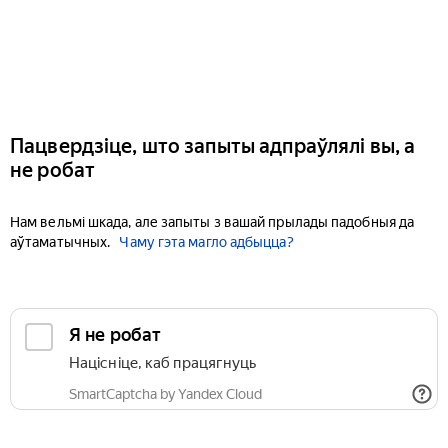
Пацвердзіце, што запыты адпраўлялі вы, а
не робат
Нам вельмі шкада, але запыты з вашай прылады падобныя да
аўтаматычных.
Чаму гэта магло адбыцца?
Я не робат
Націсніце, каб працягнуць
SmartCaptcha by Yandex Cloud