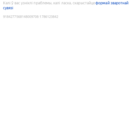
Калі ў вас узніклі праблемы, калі ласка, скарыстайце
формай зваротнай
сувязі
9184277568148009708
:
1786123842