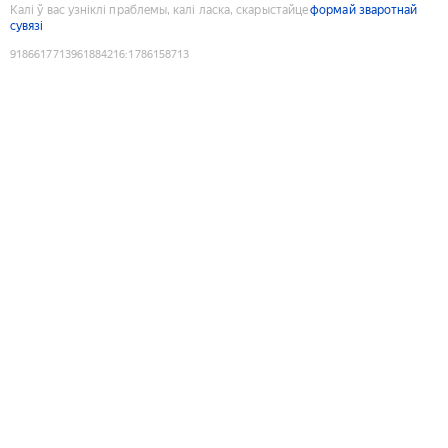
Калі ў вас узніклі праблемы, калі ласка, скарыстайце
формай зваротнай
сувязі
9186617713961884216
:
1786158713