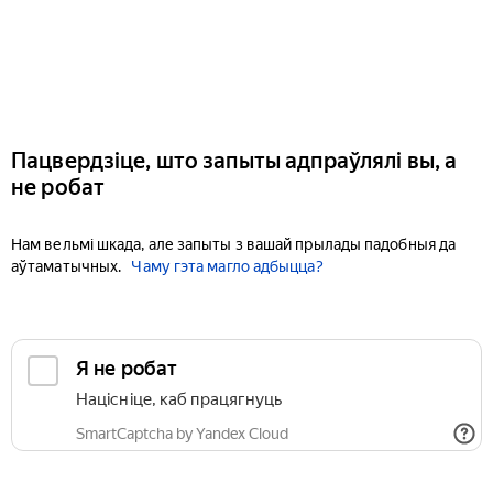
Пацвердзіце, што запыты адпраўлялі вы, а
не робат
Нам вельмі шкада, але запыты з вашай прылады падобныя да
аўтаматычных.
Чаму гэта магло адбыцца?
Я не робат
Націсніце, каб працягнуць
SmartCaptcha by Yandex Cloud