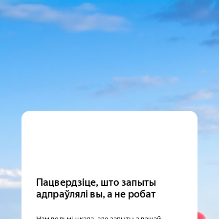
Пацвердзіце, што запыты
адпраўлялі вы, а не робат