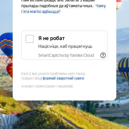
Нам вельмі шкада, але запыты з вашай
прылады падобныя да аўтаматычных.
Чаму
гэта магло адбыцца?
Я не робат
Націсніце, каб працягнуць
SmartCaptcha by Yandex Cloud
Калі ў вас узніклі праблемы, калі ласка,
скарыстайце
формай зваротнай сувязі
9193481176994722646
:
1786260986