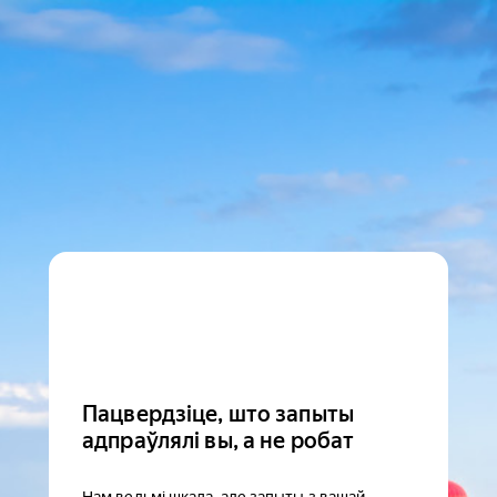
Пацвердзіце, што запыты
адпраўлялі вы, а не робат