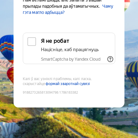
Нам вельмі шкада, але запыты з вашай
прылады падобныя да аўтаматычных.
Чаму
гэта магло адбыцца?
Я не робат
Націсніце, каб працягнуць
SmartCaptcha by Yandex Cloud
Калі ў вас узніклі праблемы, калі ласка,
скарыстайце
формай зваротнай сувязі
9188273265813094798
:
1786183382