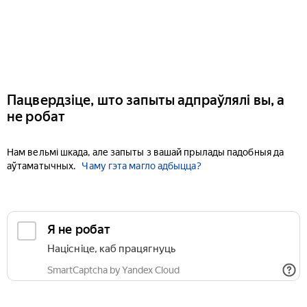
Пацвердзіце, што запыты адпраўлялі вы, а
не робат
Нам вельмі шкада, але запыты з вашай прылады падобныя да
аўтаматычных.
Чаму гэта магло адбыцца?
Я не робат
Націсніце, каб працягнуць
SmartCaptcha by Yandex Cloud