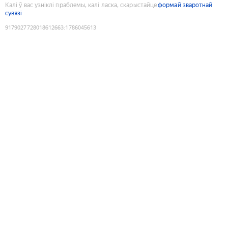
Калі ў вас узніклі праблемы, калі ласка, скарыстайце
формай зваротнай
сувязі
9179027728018612663
:
1786045613