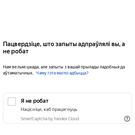
Пацвердзіце, што запыты адпраўлялі вы, а
не робат
Нам вельмі шкада, але запыты з вашай прылады падобныя да
аўтаматычных.
Чаму гэта магло адбыцца?
Я не робат
Націсніце, каб працягнуць
SmartCaptcha by Yandex Cloud