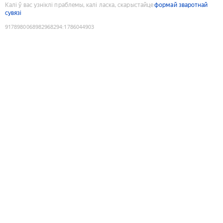
Калі ў вас узніклі праблемы, калі ласка, скарыстайце
формай зваротнай
сувязі
9178980068982968294
:
1786044903