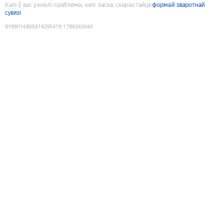
Калі ў вас узніклі праблемы, калі ласка, скарыстайце
формай зваротнай
сувязі
9199014805814295419
:
1786343444