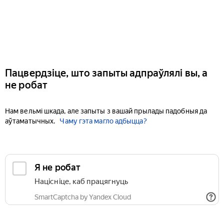
Пацвердзіце, што запыты адпраўлялі вы, а
не робат
Нам вельмі шкада, але запыты з вашай прылады падобныя да
аўтаматычных.
Чаму гэта магло адбыцца?
Я не робат
Націсніце, каб працягнуць
SmartCaptcha by Yandex Cloud