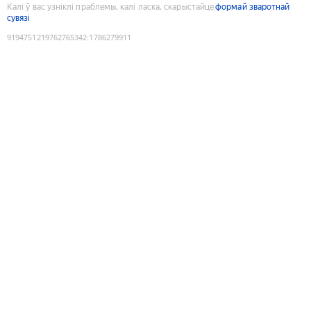
Калі ў вас узніклі праблемы, калі ласка, скарыстайце
формай зваротнай
сувязі
9194751219762765342
:
1786279911