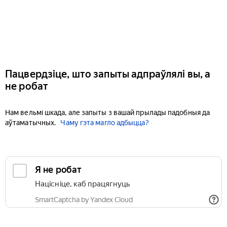
Пацвердзіце, што запыты адпраўлялі вы, а
не робат
Нам вельмі шкада, але запыты з вашай прылады падобныя да
аўтаматычных.
Чаму гэта магло адбыцца?
Я не робат
Націсніце, каб працягнуць
SmartCaptcha by Yandex Cloud