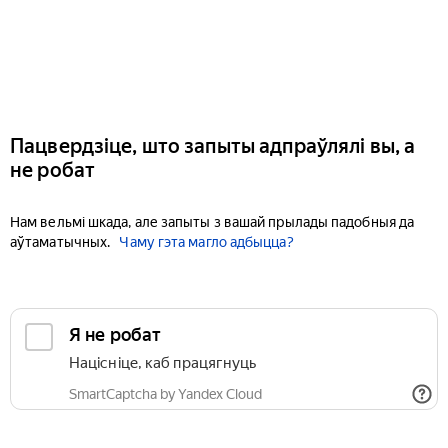
Пацвердзіце, што запыты адпраўлялі вы, а
не робат
Нам вельмі шкада, але запыты з вашай прылады падобныя да
аўтаматычных.
Чаму гэта магло адбыцца?
Я не робат
Націсніце, каб працягнуць
SmartCaptcha by Yandex Cloud