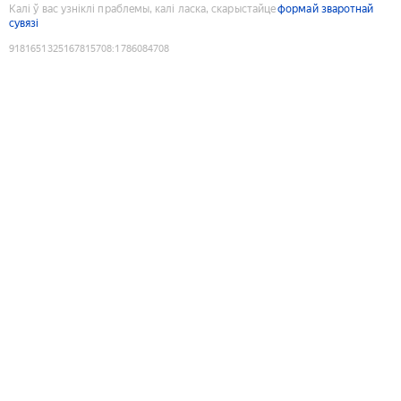
Калі ў вас узніклі праблемы, калі ласка, скарыстайце
формай зваротнай
сувязі
9181651325167815708
:
1786084708