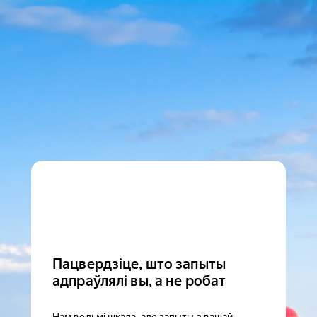
Пацвердзіце, што запыты
адпраўлялі вы, а не робат