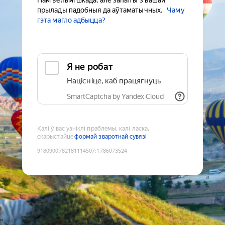
Нам вельмі шкада, але запыты з вашай
прылады падобныя да аўтаматычных.
Чаму
гэта магло адбыцца?
Я не робат
Націсніце, каб працягнуць
SmartCaptcha by Yandex Cloud
Калі ў вас узніклі праблемы, калі ласка,
скарыстайце
формай зваротнай сувязі
9180900782181114507
:
1786073524