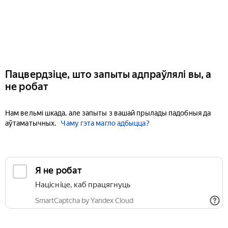
Пацвердзіце, што запыты адпраўлялі вы, а
не робат
Нам вельмі шкада, але запыты з вашай прылады падобныя да
аўтаматычных.
Чаму гэта магло адбыцца?
Я не робат
Націсніце, каб працягнуць
SmartCaptcha by Yandex Cloud