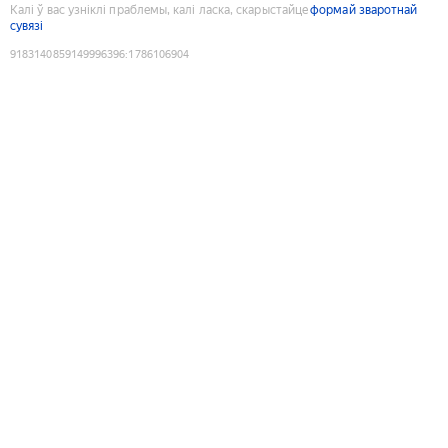
Калі ў вас узніклі праблемы, калі ласка, скарыстайце
формай зваротнай
сувязі
9183140859149996396
:
1786106904