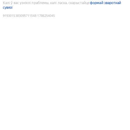
Калі ў вас узніклі праблемы, калі ласка, скарыстайце
формай зваротнай
сувязі
9193015383095711548
:
1786254045