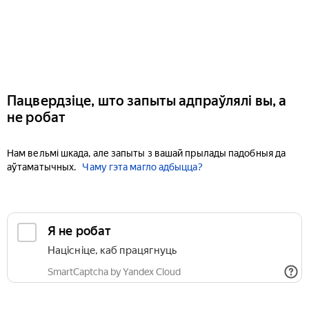
Пацвердзіце, што запыты адпраўлялі вы, а
не робат
Нам вельмі шкада, але запыты з вашай прылады падобныя да
аўтаматычных.
Чаму гэта магло адбыцца?
Я не робат
Націсніце, каб працягнуць
SmartCaptcha by Yandex Cloud