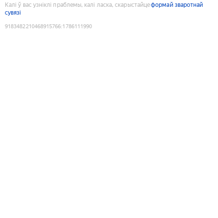
Калі ў вас узніклі праблемы, калі ласка, скарыстайце
формай зваротнай
сувязі
9183482210468915766
:
1786111990