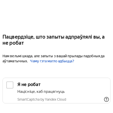
Пацвердзіце, што запыты адпраўлялі вы, а
не робат
Нам вельмі шкада, але запыты з вашай прылады падобныя да
аўтаматычных.
Чаму гэта магло адбыцца?
Я не робат
Націсніце, каб працягнуць
SmartCaptcha by Yandex Cloud