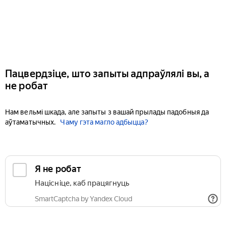
Пацвердзіце, што запыты адпраўлялі вы, а
не робат
Нам вельмі шкада, але запыты з вашай прылады падобныя да
аўтаматычных.
Чаму гэта магло адбыцца?
Я не робат
Націсніце, каб працягнуць
SmartCaptcha by Yandex Cloud