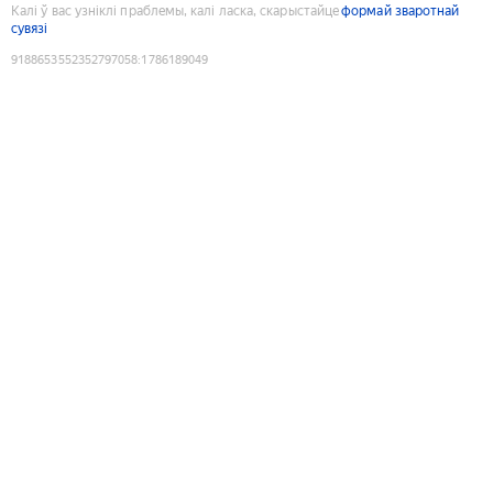
Калі ў вас узніклі праблемы, калі ласка, скарыстайце
формай зваротнай
сувязі
9188653552352797058
:
1786189049