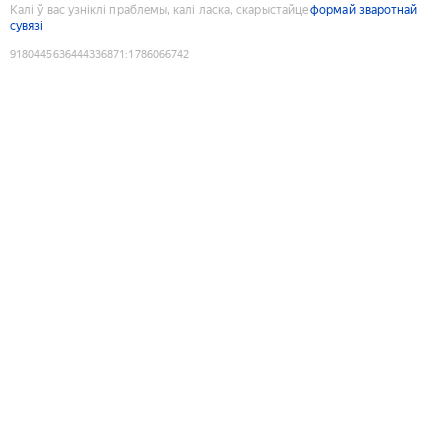
Калі ў вас узніклі праблемы, калі ласка, скарыстайце
формай зваротнай
сувязі
9180445636444336871
:
1786066742