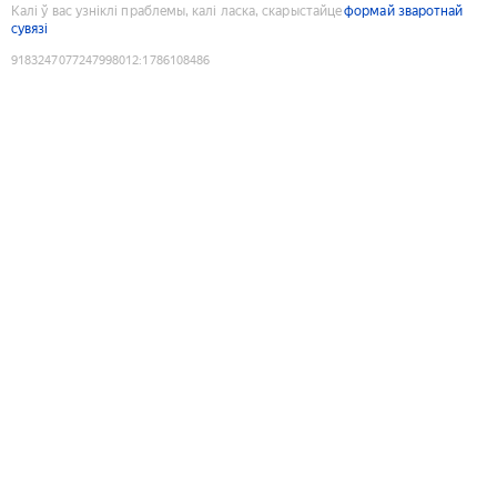
Калі ў вас узніклі праблемы, калі ласка, скарыстайце
формай зваротнай
сувязі
9183247077247998012
:
1786108486