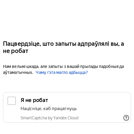
Пацвердзіце, што запыты адпраўлялі вы, а
не робат
Нам вельмі шкада, але запыты з вашай прылады падобныя да
аўтаматычных.
Чаму гэта магло адбыцца?
Я не робат
Націсніце, каб працягнуць
SmartCaptcha by Yandex Cloud