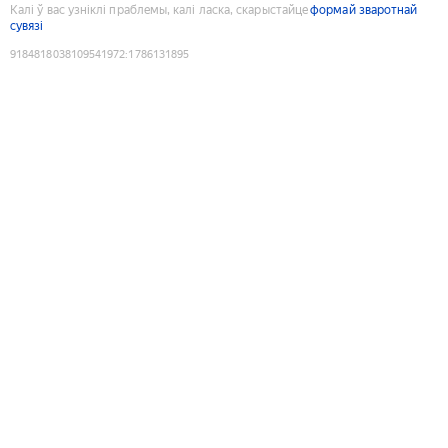
Калі ў вас узніклі праблемы, калі ласка, скарыстайце
формай зваротнай
сувязі
9184818038109541972
:
1786131895