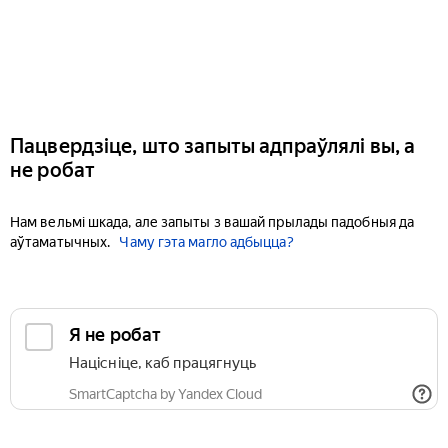
Пацвердзіце, што запыты адпраўлялі вы, а
не робат
Нам вельмі шкада, але запыты з вашай прылады падобныя да
аўтаматычных.
Чаму гэта магло адбыцца?
Я не робат
Націсніце, каб працягнуць
SmartCaptcha by Yandex Cloud