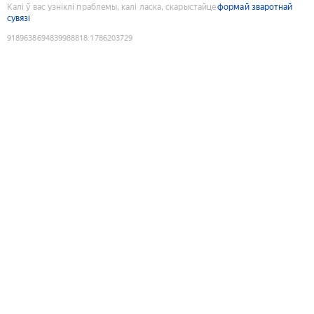
Калі ў вас узніклі праблемы, калі ласка, скарыстайце
формай зваротнай
сувязі
9189638694839988818
:
1786203729