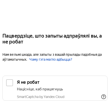
Пацвердзіце, што запыты адпраўлялі вы, а
не робат
Нам вельмі шкада, але запыты з вашай прылады падобныя да
аўтаматычных.
Чаму гэта магло адбыцца?
Я не робат
Націсніце, каб працягнуць
SmartCaptcha by Yandex Cloud