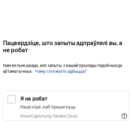
Пацвердзіце, што запыты адпраўлялі вы, а
не робат
Нам вельмі шкада, але запыты з вашай прылады падобныя да
аўтаматычных.
Чаму гэта магло адбыцца?
Я не робат
Націсніце, каб працягнуць
SmartCaptcha by Yandex Cloud