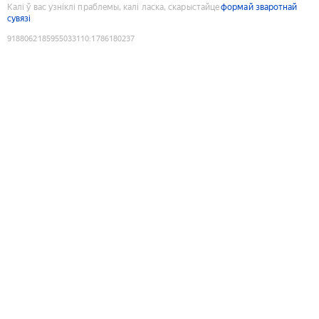
Калі ў вас узніклі праблемы, калі ласка, скарыстайце
формай зваротнай
сувязі
9188062185955033110
:
1786180237