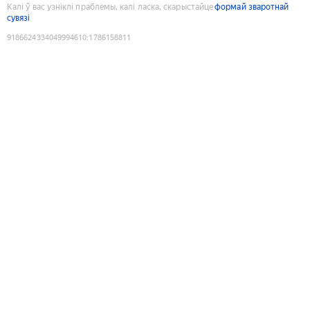
Калі ў вас узніклі праблемы, калі ласка, скарыстайце
формай зваротнай
сувязі
9186624334049994610
:
1786158811