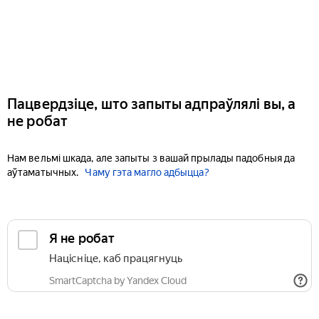
Пацвердзіце, што запыты адпраўлялі вы, а
не робат
Нам вельмі шкада, але запыты з вашай прылады падобныя да
аўтаматычных.
Чаму гэта магло адбыцца?
Я не робат
Націсніце, каб працягнуць
SmartCaptcha by Yandex Cloud