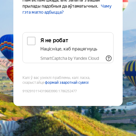
Нам вельмі шкада, але запыты з вашай
прылады падобныя да аўтаматычных.
Чаму
гэта магло адбыцца?
Я не робат
Націсніце, каб працягнуць
SmartCaptcha by Yandex Cloud
Калі ў вас узніклі праблемы, калі ласка,
скарыстайце
формай зваротнай сувязі
9192910114319683990
:
1786252477