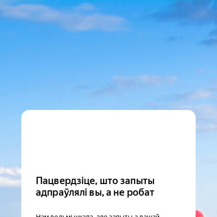
Пацвердзіце, што запыты
адпраўлялі вы, а не робат