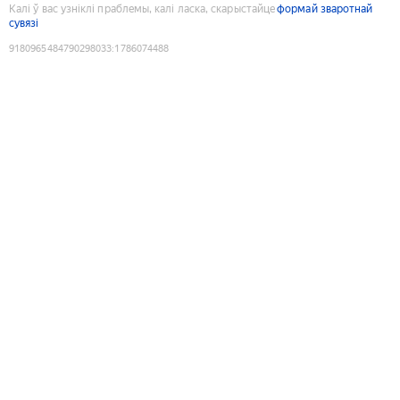
Калі ў вас узніклі праблемы, калі ласка, скарыстайце
формай зваротнай
сувязі
9180965484790298033
:
1786074488