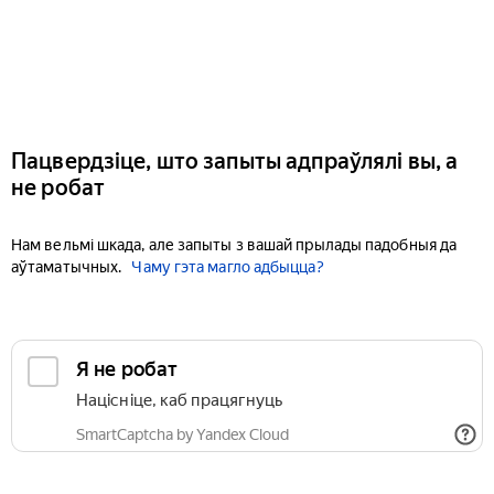
Пацвердзіце, што запыты адпраўлялі вы, а
не робат
Нам вельмі шкада, але запыты з вашай прылады падобныя да
аўтаматычных.
Чаму гэта магло адбыцца?
Я не робат
Націсніце, каб працягнуць
SmartCaptcha by Yandex Cloud