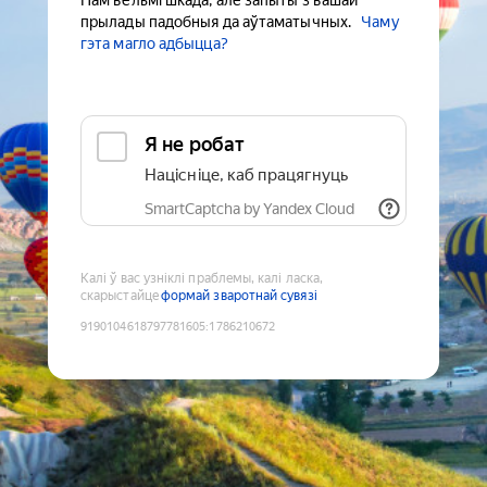
Нам вельмі шкада, але запыты з вашай
прылады падобныя да аўтаматычных.
Чаму
гэта магло адбыцца?
Я не робат
Націсніце, каб працягнуць
SmartCaptcha by Yandex Cloud
Калі ў вас узніклі праблемы, калі ласка,
скарыстайце
формай зваротнай сувязі
9190104618797781605
:
1786210672