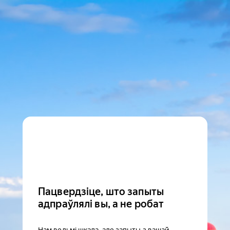
Пацвердзіце, што запыты
адпраўлялі вы, а не робат