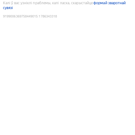
Калі ў вас узніклі праблемы, калі ласка, скарыстайце
формай зваротнай
сувязі
9199006369758449015
:
1786343318