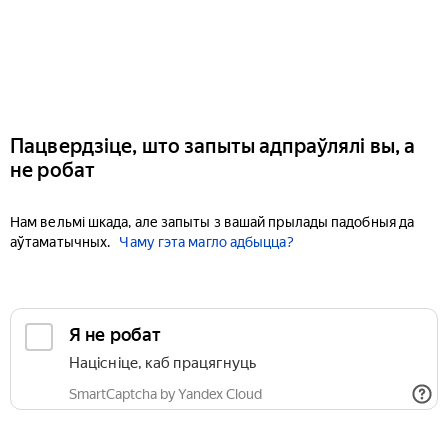
Пацвердзіце, што запыты адпраўлялі вы, а
не робат
Нам вельмі шкада, але запыты з вашай прылады падобныя да
аўтаматычных.
Чаму гэта магло адбыцца?
Я не робат
Націсніце, каб працягнуць
SmartCaptcha by Yandex Cloud