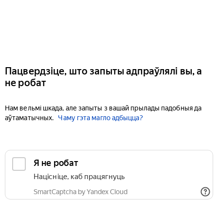
Пацвердзіце, што запыты адпраўлялі вы, а
не робат
Нам вельмі шкада, але запыты з вашай прылады падобныя да
аўтаматычных.
Чаму гэта магло адбыцца?
Я не робат
Націсніце, каб працягнуць
SmartCaptcha by Yandex Cloud