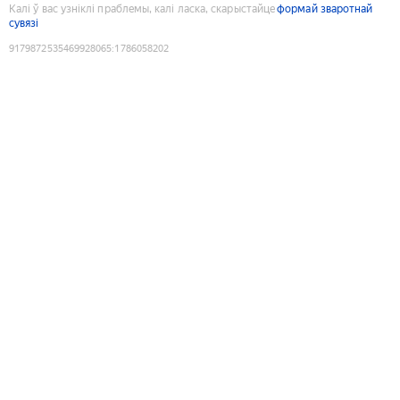
Калі ў вас узніклі праблемы, калі ласка, скарыстайце
формай зваротнай
сувязі
9179872535469928065
:
1786058202