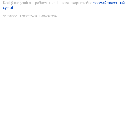
Калі ў вас узніклі праблемы, калі ласка, скарыстайце
формай зваротнай
сувязі
9192636151708692494
:
1786248394