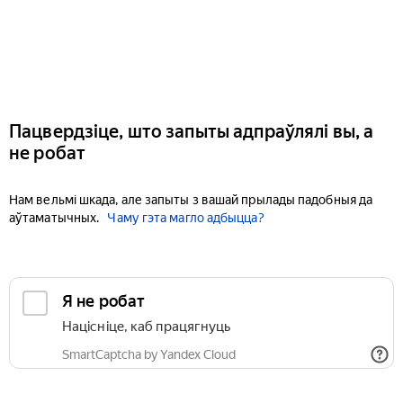
Пацвердзіце, што запыты адпраўлялі вы, а
не робат
Нам вельмі шкада, але запыты з вашай прылады падобныя да
аўтаматычных.
Чаму гэта магло адбыцца?
Я не робат
Націсніце, каб працягнуць
SmartCaptcha by Yandex Cloud