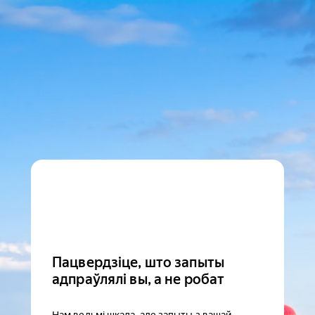
Пацвердзіце, што запыты
адпраўлялі вы, а не робат