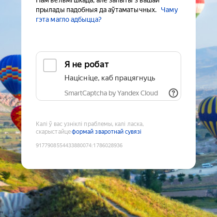
Нам вельмі шкада, але запыты з вашай
прылады падобныя да аўтаматычных.
Чаму
гэта магло адбыцца?
Я не робат
Націсніце, каб працягнуць
SmartCaptcha by Yandex Cloud
Калі ў вас узніклі праблемы, калі ласка,
скарыстайце
формай зваротнай сувязі
9177908554433880074
:
1786028936