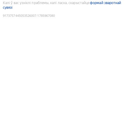
Калі ў вас узніклі праблемы, калі ласка, скарыстайце
формай зваротнай
сувязі
9173757445053526007
:
1785967080