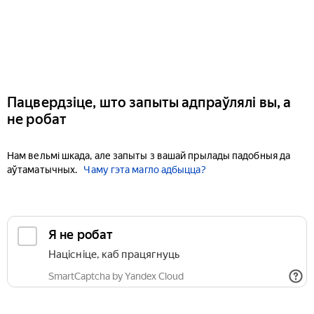
Пацвердзіце, што запыты адпраўлялі вы, а
не робат
Нам вельмі шкада, але запыты з вашай прылады падобныя да
аўтаматычных.
Чаму гэта магло адбыцца?
Я не робат
Націсніце, каб працягнуць
SmartCaptcha by Yandex Cloud