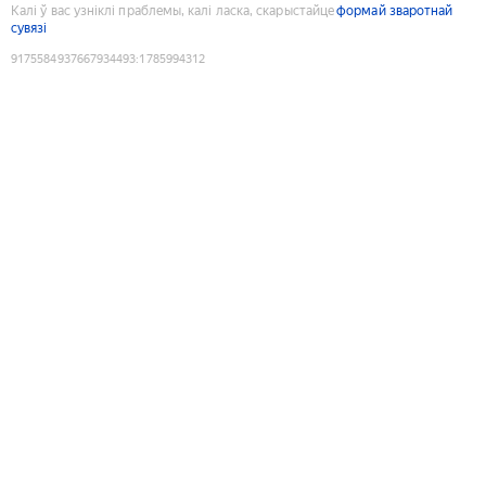
Калі ў вас узніклі праблемы, калі ласка, скарыстайце
формай зваротнай
сувязі
9175584937667934493
:
1785994312