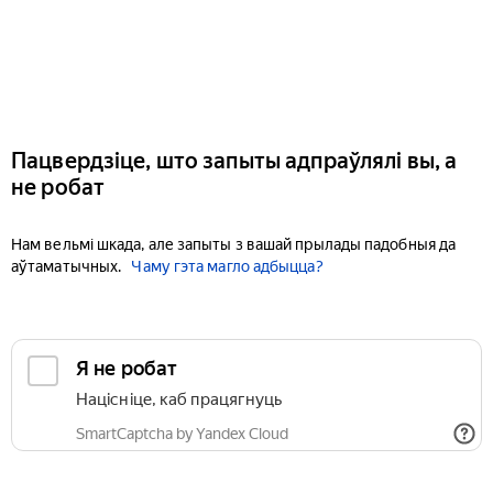
Пацвердзіце, што запыты адпраўлялі вы, а
не робат
Нам вельмі шкада, але запыты з вашай прылады падобныя да
аўтаматычных.
Чаму гэта магло адбыцца?
Я не робат
Націсніце, каб працягнуць
SmartCaptcha by Yandex Cloud