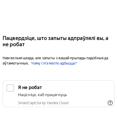
Пацвердзіце, што запыты адпраўлялі вы, а
не робат
Нам вельмі шкада, але запыты з вашай прылады падобныя да
аўтаматычных.
Чаму гэта магло адбыцца?
Я не робат
Націсніце, каб працягнуць
SmartCaptcha by Yandex Cloud