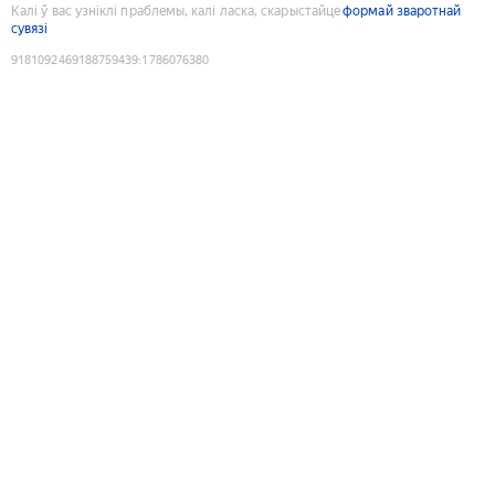
Калі ў вас узніклі праблемы, калі ласка, скарыстайце
формай зваротнай
сувязі
9181092469188759439
:
1786076380