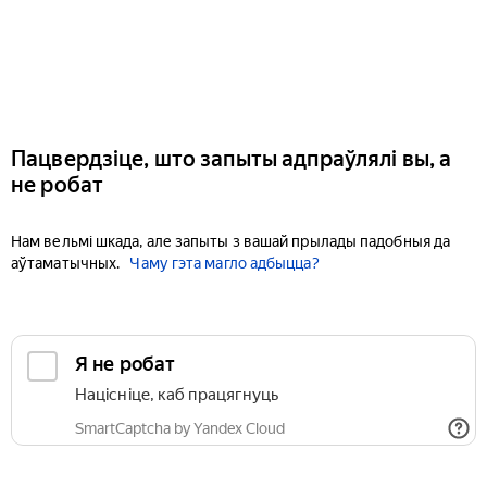
Пацвердзіце, што запыты адпраўлялі вы, а
не робат
Нам вельмі шкада, але запыты з вашай прылады падобныя да
аўтаматычных.
Чаму гэта магло адбыцца?
Я не робат
Націсніце, каб працягнуць
SmartCaptcha by Yandex Cloud