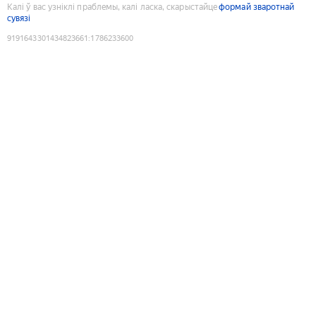
Калі ў вас узніклі праблемы, калі ласка, скарыстайце
формай зваротнай
сувязі
9191643301434823661
:
1786233600