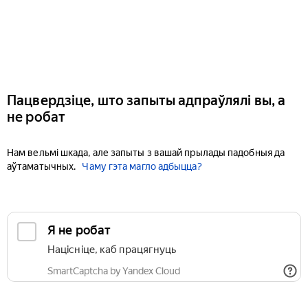
Пацвердзіце, што запыты адпраўлялі вы, а
не робат
Нам вельмі шкада, але запыты з вашай прылады падобныя да
аўтаматычных.
Чаму гэта магло адбыцца?
Я не робат
Націсніце, каб працягнуць
SmartCaptcha by Yandex Cloud