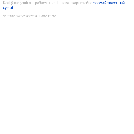
Калі ў вас узніклі праблемы, калі ласка, скарыстайце
формай зваротнай
сувязі
9183601028523422234
:
1786113761