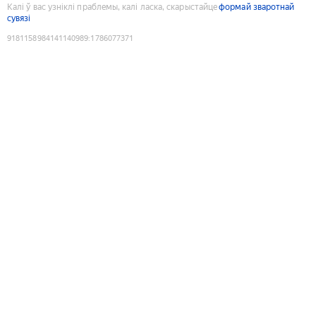
Калі ў вас узніклі праблемы, калі ласка, скарыстайце
формай зваротнай
сувязі
9181158984141140989
:
1786077371