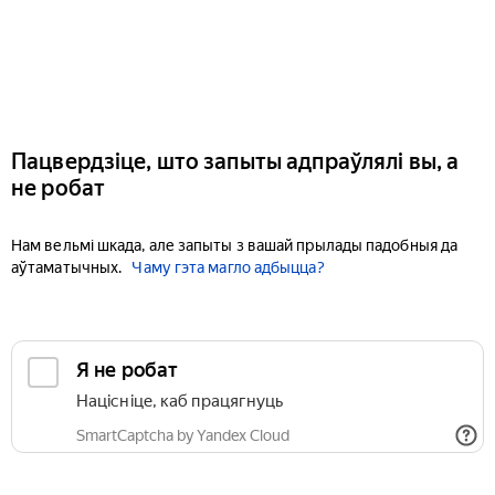
Пацвердзіце, што запыты адпраўлялі вы, а
не робат
Нам вельмі шкада, але запыты з вашай прылады падобныя да
аўтаматычных.
Чаму гэта магло адбыцца?
Я не робат
Націсніце, каб працягнуць
SmartCaptcha by Yandex Cloud