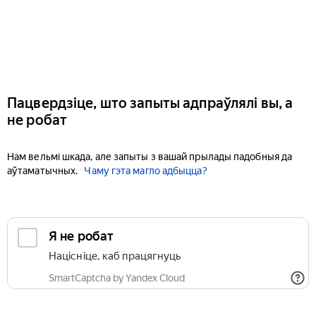
Пацвердзіце, што запыты адпраўлялі вы, а
не робат
Нам вельмі шкада, але запыты з вашай прылады падобныя да
аўтаматычных.
Чаму гэта магло адбыцца?
Я не робат
Націсніце, каб працягнуць
SmartCaptcha by Yandex Cloud