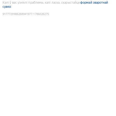
Калі ў вас узніклі праблемы, калі ласка, скарыстайце
формай зваротнай
сувязі
9177729986268941977
:
1786026275