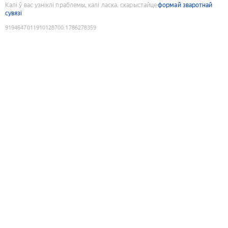
Калі ў вас узніклі праблемы, калі ласка, скарыстайце
формай зваротнай
сувязі
9194647011910128700
:
1786278359