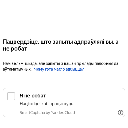
Пацвердзіце, што запыты адпраўлялі вы, а
не робат
Нам вельмі шкада, але запыты з вашай прылады падобныя да
аўтаматычных.
Чаму гэта магло адбыцца?
Я не робат
Націсніце, каб працягнуць
SmartCaptcha by Yandex Cloud