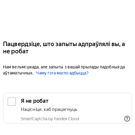
Пацвердзіце, што запыты адпраўлялі вы, а
не робат
Нам вельмі шкада, але запыты з вашай прылады падобныя да
аўтаматычных.
Чаму гэта магло адбыцца?
Я не робат
Націсніце, каб працягнуць
SmartCaptcha by Yandex Cloud