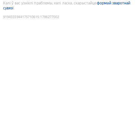
Калі ў вас узніклі праблемы, калі ласка, скарыстайце
формай зваротнай
сувязі
9194555944175710615
:
1786277002