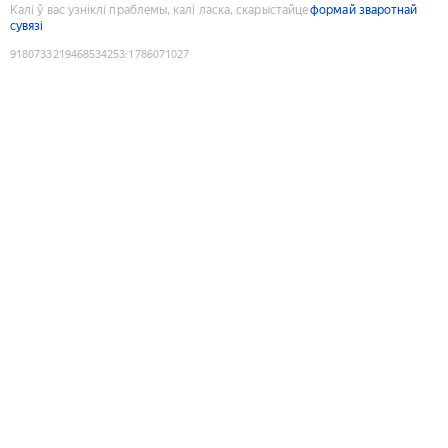
Калі ў вас узніклі праблемы, калі ласка, скарыстайце
формай зваротнай
сувязі
9180733219468534253
:
1786071027