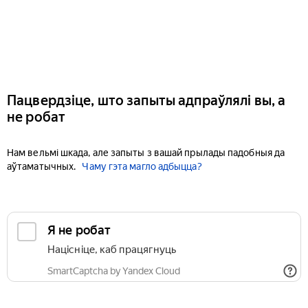
Пацвердзіце, што запыты адпраўлялі вы, а
не робат
Нам вельмі шкада, але запыты з вашай прылады падобныя да
аўтаматычных.
Чаму гэта магло адбыцца?
Я не робат
Націсніце, каб працягнуць
SmartCaptcha by Yandex Cloud