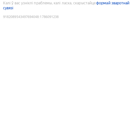
Калі ў вас узніклі праблемы, калі ласка, скарыстайце
формай зваротнай
сувязі
9182089543497694048
:
1786091238