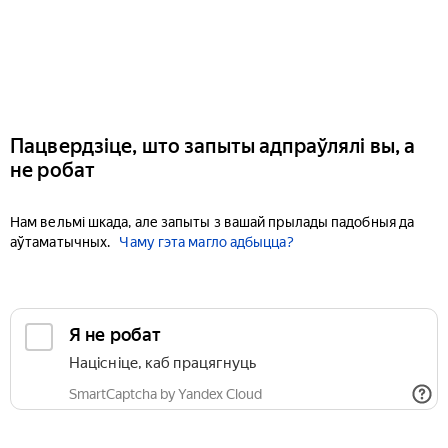
Пацвердзіце, што запыты адпраўлялі вы, а
не робат
Нам вельмі шкада, але запыты з вашай прылады падобныя да
аўтаматычных.
Чаму гэта магло адбыцца?
Я не робат
Націсніце, каб працягнуць
SmartCaptcha by Yandex Cloud