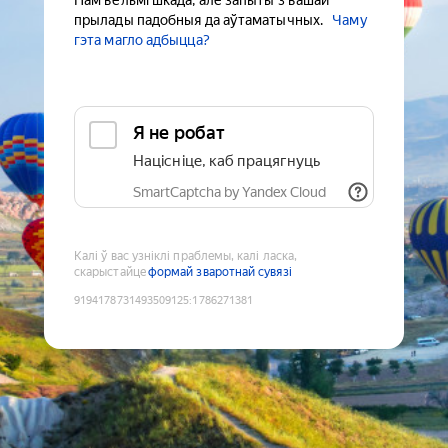
Нам вельмі шкада, але запыты з вашай
прылады падобныя да аўтаматычных.
Чаму
гэта магло адбыцца?
Я не робат
Націсніце, каб працягнуць
SmartCaptcha by Yandex Cloud
Калі ў вас узніклі праблемы, калі ласка,
скарыстайце
формай зваротнай сувязі
9194178731493509125
:
1786271381