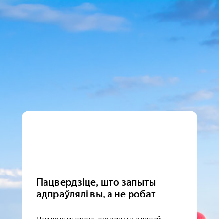
Пацвердзіце, што запыты
адпраўлялі вы, а не робат