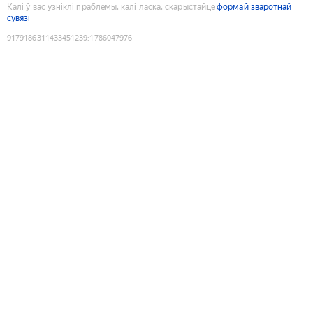
Калі ў вас узніклі праблемы, калі ласка, скарыстайце
формай зваротнай
сувязі
9179186311433451239
:
1786047976