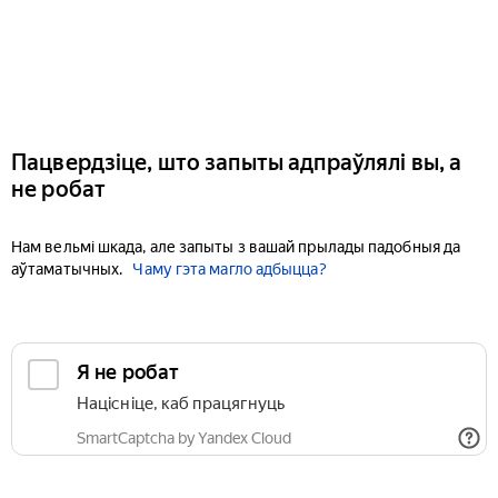
Пацвердзіце, што запыты адпраўлялі вы, а
не робат
Нам вельмі шкада, але запыты з вашай прылады падобныя да
аўтаматычных.
Чаму гэта магло адбыцца?
Я не робат
Націсніце, каб працягнуць
SmartCaptcha by Yandex Cloud