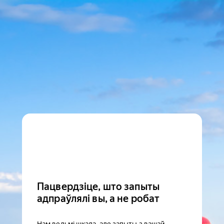
Пацвердзіце, што запыты
адпраўлялі вы, а не робат