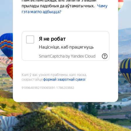
Нам вельмі шкада, але запыты з вашай
прылады падобныя да аўтаматычных.
Чаму
гэта магло адбыцца?
Я не робат
Націсніце, каб працягнуць
SmartCaptcha by Yandex Cloud
Калі ў вас узніклі праблемы, калі ласка,
скарыстайце
формай зваротнай сувязі
9189648982159065691
:
1786203882