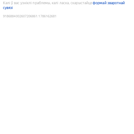
Калі ў вас узніклі праблемы, калі ласка, скарыстайце
формай зваротнай
сувязі
9186884002607206861
:
1786162681