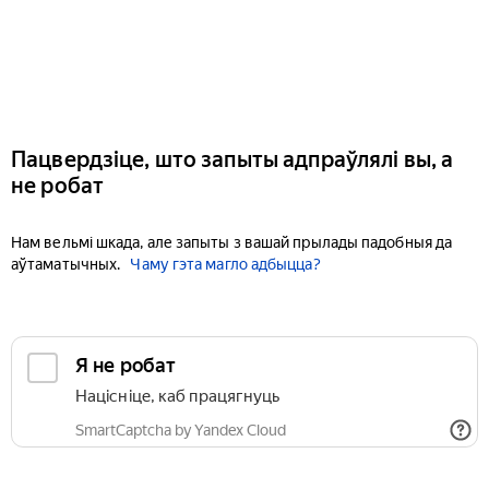
Пацвердзіце, што запыты адпраўлялі вы, а
не робат
Нам вельмі шкада, але запыты з вашай прылады падобныя да
аўтаматычных.
Чаму гэта магло адбыцца?
Я не робат
Націсніце, каб працягнуць
SmartCaptcha by Yandex Cloud