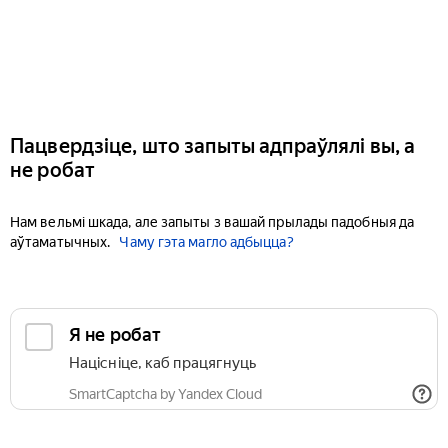
Пацвердзіце, што запыты адпраўлялі вы, а
не робат
Нам вельмі шкада, але запыты з вашай прылады падобныя да
аўтаматычных.
Чаму гэта магло адбыцца?
Я не робат
Націсніце, каб працягнуць
SmartCaptcha by Yandex Cloud