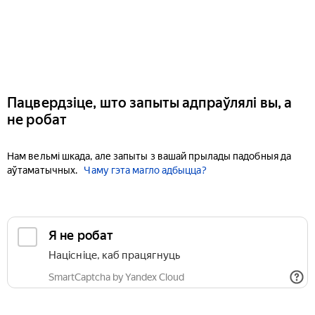
Пацвердзіце, што запыты адпраўлялі вы, а
не робат
Нам вельмі шкада, але запыты з вашай прылады падобныя да
аўтаматычных.
Чаму гэта магло адбыцца?
Я не робат
Націсніце, каб працягнуць
SmartCaptcha by Yandex Cloud