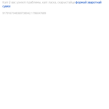
Калі ў вас узніклі праблемы, калі ласка, скарыстайце
формай зваротнай
сувязі
9179167048369738042
:
1786047689