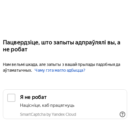
Пацвердзіце, што запыты адпраўлялі вы, а
не робат
Нам вельмі шкада, але запыты з вашай прылады падобныя да
аўтаматычных.
Чаму гэта магло адбыцца?
Я не робат
Націсніце, каб працягнуць
SmartCaptcha by Yandex Cloud