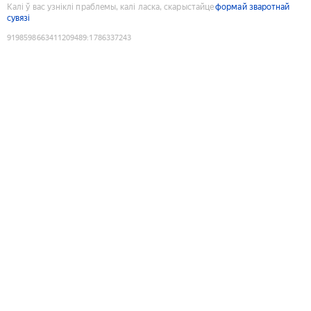
Калі ў вас узніклі праблемы, калі ласка, скарыстайце
формай зваротнай
сувязі
9198598663411209489
:
1786337243