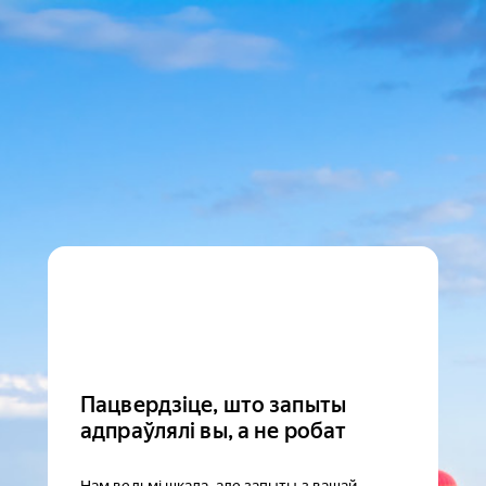
Пацвердзіце, што запыты
адпраўлялі вы, а не робат