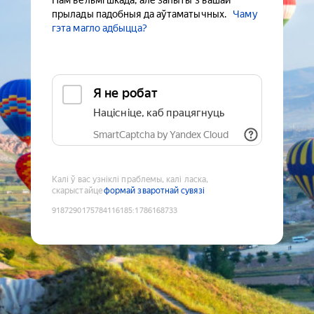
Нам вельмі шкада, але запыты з вашай
прылады падобныя да аўтаматычных.
Чаму
гэта магло адбыцца?
Я не робат
Націсніце, каб працягнуць
SmartCaptcha by Yandex Cloud
Калі ў вас узніклі праблемы, калі ласка,
скарыстайце
формай зваротнай сувязі
9187290175784116185
:
1786168733